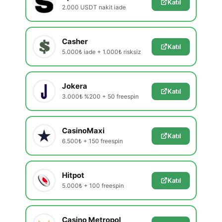
Katıl
2.000 USDT nakit iade
Casher
Katıl
5.000₺ iade + 1.000₺ risksiz
Jokera
Katıl
3.000₺ %200 + 50 freespin
CasinoMaxi
Katıl
6.500₺ + 150 freespin
Hitpot
Katıl
5.000₺ + 100 freespin
Casino Metropol