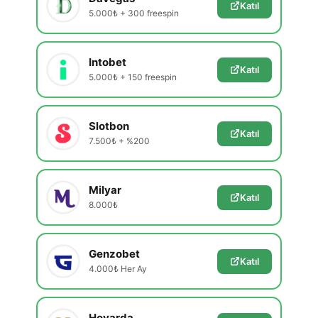
Katıl
5.000₺ + 300 freespin
Intobet
Katıl
5.000₺ + 150 freespin
Slotbon
Katıl
7.500₺ + %200
Milyar
Katıl
8.000₺
Genzobet
Katıl
4.000₺ Her Ay
Hovarda