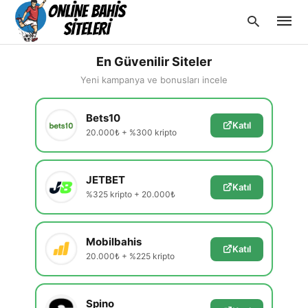
En Güvenilir Siteler
Yeni kampanya ve bonusları incele
Type
Bets10
your
Katıl
searc
20.000₺ + %300 kripto
query
and
hit
enter:
JETBET
Katıl
%325 kripto + 20.000₺
Mobilbahis
Katıl
20.000₺ + %225 kripto
Spino