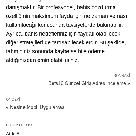
danışmaktır. Bir profesyonel, bahis bozdurma
özelliğinin maksimum fayda için ne zaman ve nasıl
kullanılacağı konusunda tavsiyelerde bulunabilir.
Ayrıca, bahis hedefleriniz için faydalı olabilecek
diğer stratejileri de tartışabileceklerdir. Bu şekilde,
tahmininiz sonunda kaybetse bile ödeme
aldığınızdan emin olabilirsiniz.
SONRAKI
Bets10 Güncel Giriş Adres İnceleme »
ÖNCEKI
« Nesine Mobil Uygulaması
PUBLISHED BY
Atilla Ak