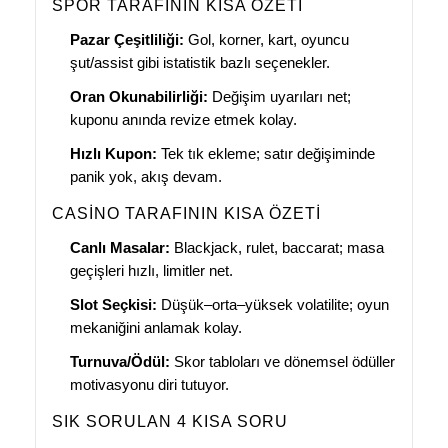
SPOR TARAFININ KISA ÖZETI
Pazar Çeşitliliği:
Gol, korner, kart, oyuncu
şut/assist gibi istatistik bazlı seçenekler.
Oran Okunabilirliği:
Değişim uyarıları net;
kuponu anında revize etmek kolay.
Hızlı Kupon:
Tek tık ekleme; satır değişiminde
panik yok, akış devam.
CASINO TARAFININ KISA ÖZETI
Canlı Masalar:
Blackjack, rulet, baccarat; masa
geçişleri hızlı, limitler net.
Slot Seçkisi:
Düşük–orta–yüksek volatilite; oyun
mekaniğini anlamak kolay.
Turnuva/Ödül:
Skor tabloları ve dönemsel ödüller
motivasyonu diri tutuyor.
SIK SORULAN 4 KISA SORU