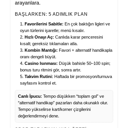
arayanlara.
BAŞLARKEN: 5 ADIMLIK PLAN
Favorilerini Sabitle:
En çok baktığın ligleri ve
oyun türlerini işaretle; menü kısalır.
Hızlı Onayı Aç:
Canlıda karar penceresini
kısalt; gereksiz tıklamaları atla.
Kombin Mantığı:
Favori + alternatif handikapla
oranı dengeli büyüt.
Casino Isınması:
Düşük bahisle 50–100 spin;
bonus turu ritmini gör, sonra artır.
Takvim Rutini:
Haftada bir promosyon/turnuva
sayfasını kontrol et.
Canlı İpucu:
Tempo düşükken “toplam gol” ve
“alternatif handikap” pazarları daha okunaklı olur.
Tempo yükselirse kart/korner çizgilerini
değerlendirmeyi dene.