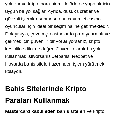
yoludur ve kripto para birimi ile ödeme yapmak için
uygun bir yol sağlar. Ayrıca, düşük ücretler ve
güvenli işlemler sunması, onu çevrimiçi casino
oyuncuları için ideal bir seçim haline getirmektedir.
Dolayısıyla, çevrimiçi casinolarda para yatırmak ve
çekmek için güvenilir bir yol arıyorsanız, kripto
kesinlikle dikkate değer. Güvenli olarak bu yolu
kullanmak istiyorsanız Jetbahis, Rexbet ve
Hovarda bahis siteleri üzerinden işlem yürütmek
kolaydır.
Bahis Sitelerinde Kripto
Paraları Kullanmak
Mastercard kabul eden bahis siteleri
ve kripto,