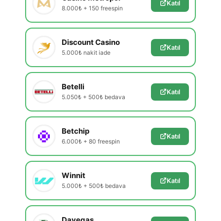
Katıl
8.000₺ + 150 freespin
Discount Casino
Katıl
5.000₺ nakit iade
Betelli
Katıl
5.050₺ + 500₺ bedava
Betchip
Katıl
6.000₺ + 80 freespin
Winnit
Katıl
5.000₺ + 500₺ bedava
Davegas