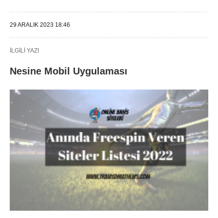
29 ARALIK 2023 18:46
İLGILI YAZI
Nesine Mobil Uygulaması