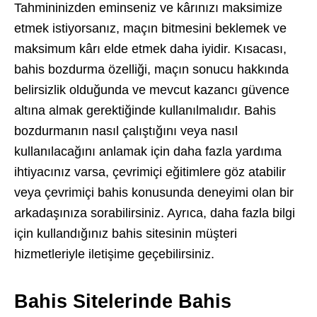
Tahmininizden eminseniz ve kârınızı maksimize
etmek istiyorsanız, maçın bitmesini beklemek ve
maksimum kârı elde etmek daha iyidir. Kısacası,
bahis bozdurma özelliği, maçın sonucu hakkında
belirsizlik olduğunda ve mevcut kazancı güvence
altına almak gerektiğinde kullanılmalıdır. Bahis
bozdurmanın nasıl çalıştığını veya nasıl
kullanılacağını anlamak için daha fazla yardıma
ihtiyacınız varsa, çevrimiçi eğitimlere göz atabilir
veya çevrimiçi bahis konusunda deneyimi olan bir
arkadaşınıza sorabilirsiniz. Ayrıca, daha fazla bilgi
için kullandığınız bahis sitesinin müşteri
hizmetleriyle iletişime geçebilirsiniz.
Bahis Sitelerinde Bahis