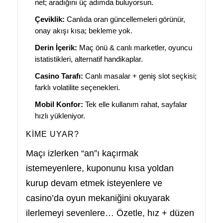
net; aradığını üç adımda buluyorsun.
Çeviklik:
Canlıda oran güncellemeleri görünür,
onay akışı kısa; bekleme yok.
Derin İçerik:
Maç önü & canlı marketler, oyuncu
istatistikleri, alternatif handikaplar.
Casino Tarafı:
Canlı masalar + geniş slot seçkisi;
farklı volatilite seçenekleri.
Mobil Konfor:
Tek elle kullanım rahat, sayfalar
hızlı yükleniyor.
KIME UYAR?
Maçı izlerken “an”ı kaçırmak
istemeyenlere, kuponunu kısa yoldan
kurup devam etmek isteyenlere ve
casino’da oyun mekaniğini okuyarak
ilerlemeyi sevenlere… Özetle, hız + düzen