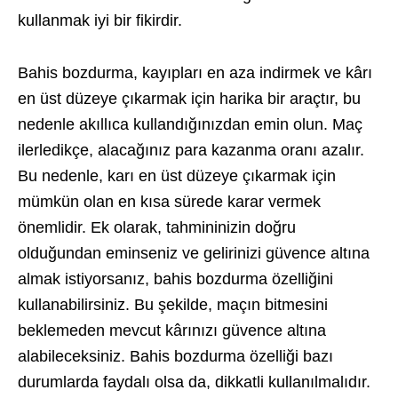
kullanmak iyi bir fikirdir.
Bahis bozdurma, kayıpları en aza indirmek ve kârı
en üst düzeye çıkarmak için harika bir araçtır, bu
nedenle akıllıca kullandığınızdan emin olun. Maç
ilerledikçe, alacağınız para kazanma oranı azalır.
Bu nedenle, karı en üst düzeye çıkarmak için
mümkün olan en kısa sürede karar vermek
önemlidir. Ek olarak, tahmininizin doğru
olduğundan eminseniz ve gelirinizi güvence altına
almak istiyorsanız, bahis bozdurma özelliğini
kullanabilirsiniz. Bu şekilde, maçın bitmesini
beklemeden mevcut kârınızı güvence altına
alabileceksiniz. Bahis bozdurma özelliği bazı
durumlarda faydalı olsa da, dikkatli kullanılmalıdır.