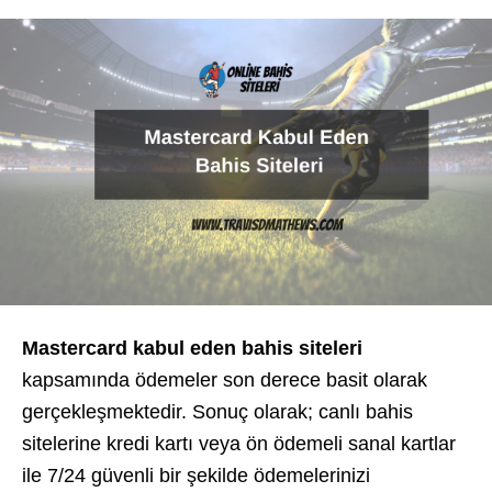
Mastercard kabul eden bahis siteleri
kapsamında ödemeler son derece basit olarak
gerçekleşmektedir. Sonuç olarak; canlı bahis
sitelerine kredi kartı veya ön ödemeli sanal kartlar
ile 7/24 güvenli bir şekilde ödemelerinizi