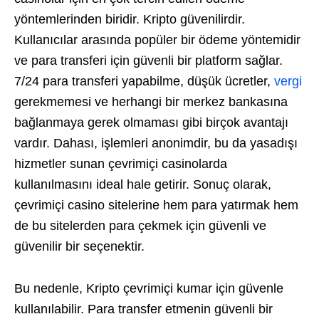
yöntemlerinden biridir. Kripto güvenilirdir.
Kullanıcılar arasında popüler bir ödeme yöntemidir
ve para transferi için güvenli bir platform sağlar.
7/24 para transferi yapabilme, düşük ücretler,
vergi
gerekmemesi ve herhangi bir merkez bankasına
bağlanmaya gerek olmaması gibi birçok avantajı
vardır. Dahası, işlemleri anonimdir, bu da yasadışı
hizmetler sunan çevrimiçi casinolarda
kullanılmasını ideal hale getirir. Sonuç olarak,
çevrimiçi casino sitelerine hem para yatırmak hem
de bu sitelerden para çekmek için güvenli ve
güvenilir bir seçenektir.
Bu nedenle, Kripto çevrimiçi kumar için güvenle
kullanılabilir. Para transfer etmenin güvenli bir