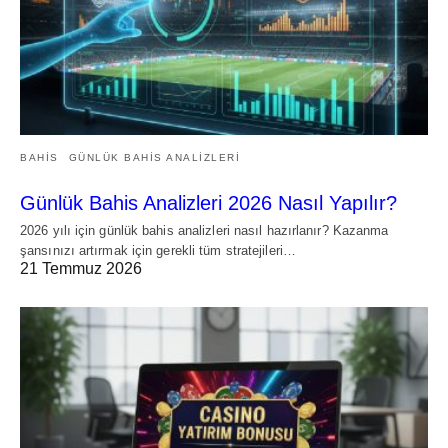
BAHIS
GÜNLÜK BAHIS ANALIZLERI
Günlük Bahis Analizleri 2026 Nasıl Yapılır?
2026 yılı için günlük bahis analizleri nasıl hazırlanır? Kazanma
şansınızı artırmak için gerekli tüm stratejileri…
21 Temmuz 2026