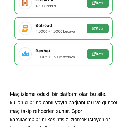
Katıl
%300 Bonus
Betroad
Katıl
4.000₺ + 1.000₺ bedava
Rexbet
Katıl
3.000₺ + 1.500₺ bedava
Maç izleme odaklı bir platform olan bu site,
kullanıcılarına canlı yayın bağlantıları ve güncel
maç takip rehberleri sunar. Spor
karşılaşmalarını kesintisiz izlemek isteyenler