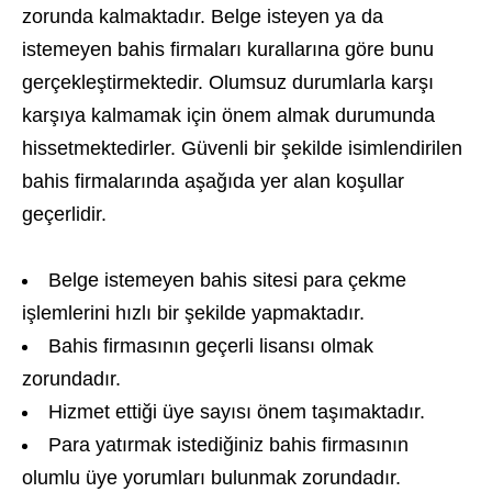
zorunda kalmaktadır. Belge isteyen ya da
istemeyen bahis firmaları kurallarına göre bunu
gerçekleştirmektedir. Olumsuz durumlarla karşı
karşıya kalmamak için önem almak durumunda
hissetmektedirler. Güvenli bir şekilde isimlendirilen
bahis firmalarında aşağıda yer alan koşullar
geçerlidir.
Belge istemeyen bahis sitesi para çekme
işlemlerini hızlı bir şekilde yapmaktadır.
Bahis firmasının geçerli lisansı olmak
zorundadır.
Hizmet ettiği üye sayısı önem taşımaktadır.
Para yatırmak istediğiniz bahis firmasının
olumlu üye yorumları bulunmak zorundadır.