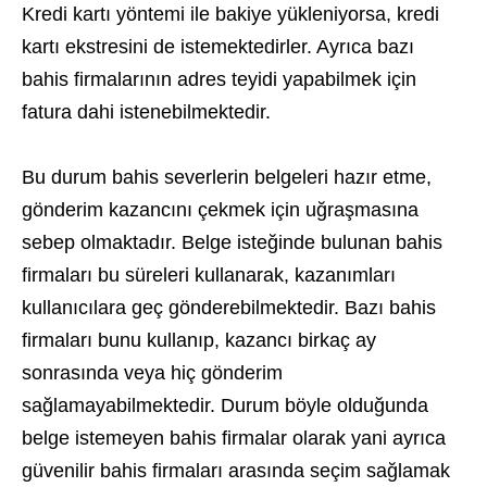
Kredi kartı yöntemi ile bakiye yükleniyorsa, kredi
kartı ekstresini de istemektedirler. Ayrıca bazı
bahis firmalarının adres teyidi yapabilmek için
fatura dahi istenebilmektedir.
Bu durum bahis severlerin belgeleri hazır etme,
gönderim kazancını çekmek için uğraşmasına
sebep olmaktadır. Belge isteğinde bulunan bahis
firmaları bu süreleri kullanarak, kazanımları
kullanıcılara geç gönderebilmektedir. Bazı bahis
firmaları bunu kullanıp, kazancı birkaç ay
sonrasında veya hiç gönderim
sağlamayabilmektedir. Durum böyle olduğunda
belge istemeyen bahis firmalar olarak yani ayrıca
güvenilir bahis firmaları arasında seçim sağlamak