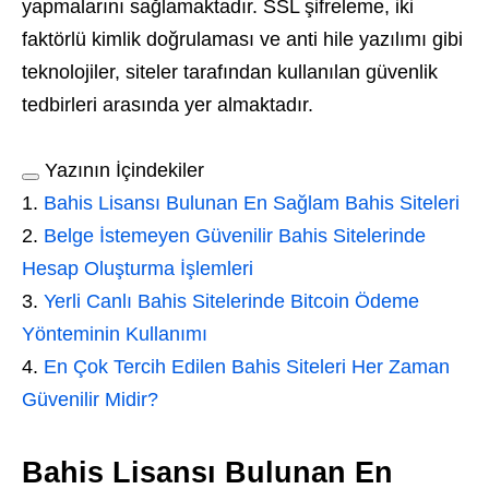
yapmalarını sağlamaktadır. SSL şifreleme, iki
faktörlü kimlik doğrulaması ve anti hile yazılımı gibi
teknolojiler, siteler tarafından kullanılan güvenlik
tedbirleri arasında yer almaktadır.
Yazının İçindekiler
Bahis Lisansı Bulunan En Sağlam Bahis Siteleri
Belge İstemeyen Güvenilir Bahis Sitelerinde
Hesap Oluşturma İşlemleri
Yerli Canlı Bahis Sitelerinde Bitcoin Ödeme
Yönteminin Kullanımı
En Çok Tercih Edilen Bahis Siteleri Her Zaman
Güvenilir Midir?
Bahis Lisansı Bulunan En