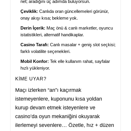
net; aradığını üç adımda buluyorsun.
Çeviklik:
Canlıda oran güncellemeleri görünür,
onay akışı kısa; bekleme yok.
Derin İçerik:
Maç önü & canlı marketler, oyuncu
istatistikleri, alternatif handikaplar.
Casino Tarafı:
Canlı masalar + geniş slot seçkisi;
farklı volatilite seçenekleri.
Mobil Konfor:
Tek elle kullanım rahat, sayfalar
hızlı yükleniyor.
KIME UYAR?
Maçı izlerken “an”ı kaçırmak
istemeyenlere, kuponunu kısa yoldan
kurup devam etmek isteyenlere ve
casino’da oyun mekaniğini okuyarak
ilerlemeyi sevenlere… Özetle, hız + düzen