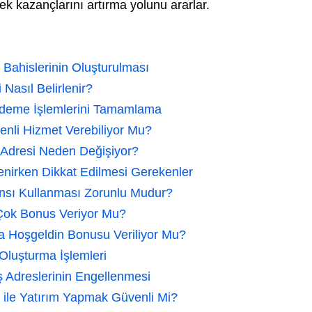
rek kazançlarını artırma yolunu ararlar.
 Bahislerinin Oluşturulması
i Nasıl Belirlenir?
 Ödeme İşlemlerini Tamamlama
enli Hizmet Verebiliyor Mu?
ş Adresi Neden Değişiyor?
lenirken Dikkat Edilmesi Gerekenler
sansı Kullanması Zorunlu Mudur?
 Çok Bonus Veriyor Mu?
a Hoşgeldin Bonusu Veriliyor Mu?
Oluşturma İşlemleri
iş Adreslerinin Engellenmesi
n ile Yatırım Yapmak Güvenli Mi?