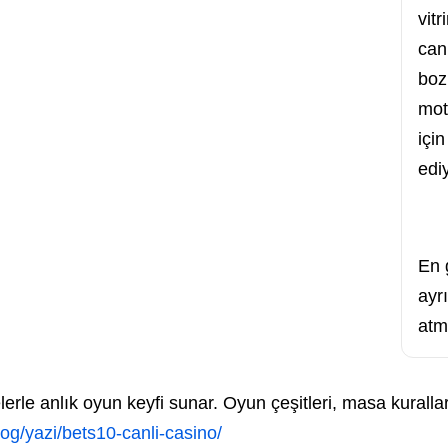
vitr
can
boz
mot
içi
ediy
En 
ayrı
atm
rle anlık oyun keyfi sunar. Oyun çeşitleri, masa kurallar
og/yazi/bets10-canli-casino/