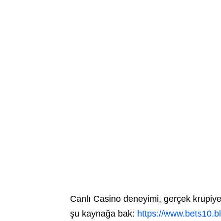
Canlı Casino deneyimi, gerçek krupiyele
şu kaynağa bak:
https://www.bets10.bl