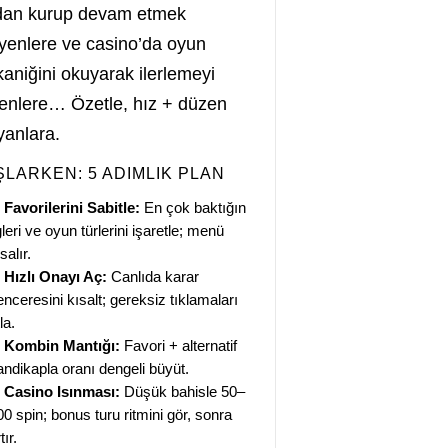
dan kurup devam etmek
eyenlere ve casino’da oyun
aniğini okuyarak ilerlemeyi
enlere… Özetle, hız + düzen
yanlara.
ŞLARKEN: 5 ADIMLIK PLAN
Favorilerini Sabitle:
En çok baktığın
gleri ve oyun türlerini işaretle; menü
salır.
Hızlı Onayı Aç:
Canlıda karar
enceresini kısalt; gereksiz tıklamaları
la.
Kombin Mantığı:
Favori + alternatif
andikapla oranı dengeli büyüt.
Casino Isınması:
Düşük bahisle 50–
00 spin; bonus turu ritmini gör, sonra
tır.