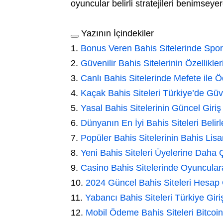
oyuncular belirli stratejileri benimseye
Yazının İçindekiler
Bonus Veren Bahis Sitelerinde Spor
Güvenilir Bahis Sitelerinin Özellikler
Canlı Bahis Sitelerinde Mefete ile
Kaçak Bahis Siteleri Türkiye’de Güv
Yasal Bahis Sitelerinin Güncel Giri
Dünyanın En İyi Bahis Siteleri Belir
Popüler Bahis Sitelerinin Bahis Li
Yeni Bahis Siteleri Üyelerine Daha
Casino Bahis Sitelerinde Oyuncular
2024 Güncel Bahis Siteleri Hesap 
Yabancı Bahis Siteleri Türkiye Gir
Mobil Ödeme Bahis Siteleri Bitcoi