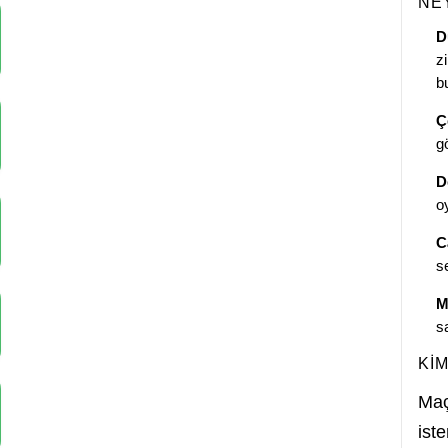
NE
D
z
b
Ç
g
D
oy
C
se
M
sa
KI
Maç
ist