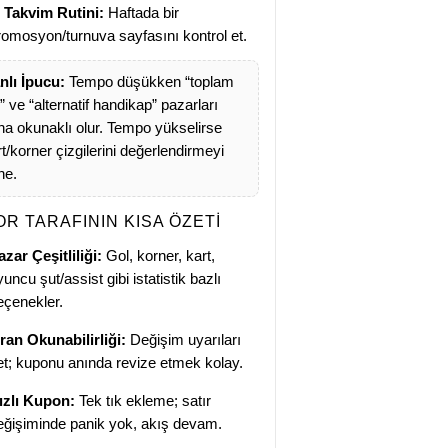
Takvim Rutini:
Haftada bir
romosyon/turnuva sayfasını kontrol et.
nlı İpucu:
Tempo düşükken “toplam
” ve “alternatif handikap” pazarları
ha okunaklı olur. Tempo yükselirse
t/korner çizgilerini değerlendirmeyi
ne.
R TARAFININ KISA ÖZETI
azar Çeşitliliği:
Gol, korner, kart,
uncu şut/assist gibi istatistik bazlı
eçenekler.
ran Okunabilirliği:
Değişim uyarıları
et; kuponu anında revize etmek kolay.
ızlı Kupon:
Tek tık ekleme; satır
eğişiminde panik yok, akış devam.