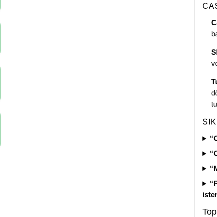
CAS
C
ba
S
v
T
d
tu
SI
“O
“
“M
“
ist
Top