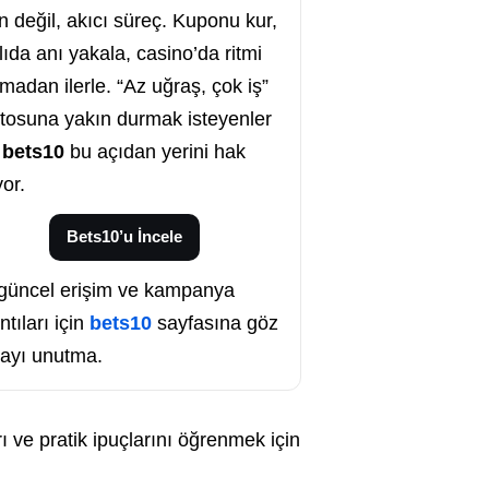
in değil, akıcı süreç. Kuponu kur,
lıda anı yakala, casino’da ritmi
madan ilerle. “Az uğraş, çok iş”
tosuna yakın durmak isteyenler
n
bets10
bu açıdan yerini hak
or.
Bets10’u İncele
güncel erişim ve kampanya
ntıları için
bets10
sayfasına göz
ayı unutma.
ı ve pratik ipuçlarını öğrenmek için