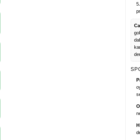
p
Ca
gol
da
kar
de
SPO
P
oy
s
O
n
H
d