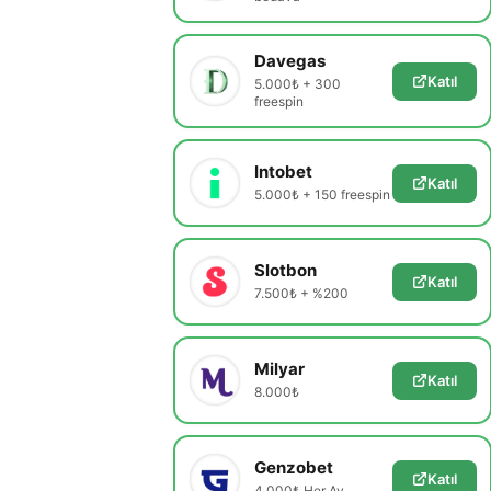
Davegas
Katıl
5.000₺ + 300
freespin
Intobet
Katıl
5.000₺ + 150 freespin
Slotbon
Katıl
7.500₺ + %200
Milyar
Katıl
8.000₺
Genzobet
Katıl
4.000₺ Her Ay