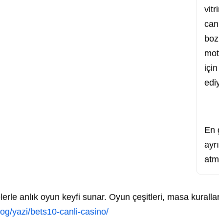
vitr
can
boz
mot
içi
ediy
En 
ayrı
atm
rle anlık oyun keyfi sunar. Oyun çeşitleri, masa kurallar
og/yazi/bets10-canli-casino/