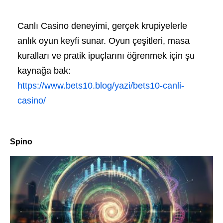
Canlı Casino deneyimi, gerçek krupiyelerle
anlık oyun keyfi sunar. Oyun çeşitleri, masa
kuralları ve pratik ipuçlarını öğrenmek için şu
kaynağa bak:
https://www.bets10.blog/yazi/bets10-canli-
casino/
Spino