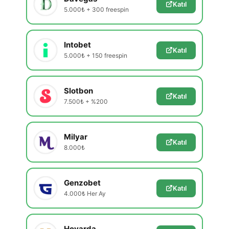
Katıl
5.000₺ + 300 freespin
Intobet
Katıl
5.000₺ + 150 freespin
Slotbon
Katıl
7.500₺ + %200
Milyar
Katıl
8.000₺
Genzobet
Katıl
4.000₺ Her Ay
Hovarda