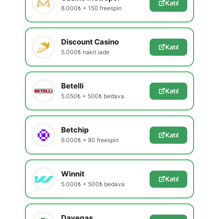
Katıl
8.000₺ + 150 freespin
Discount Casino
Katıl
5.000₺ nakit iade
Betelli
Katıl
5.050₺ + 500₺ bedava
Betchip
Katıl
6.000₺ + 80 freespin
Winnit
Katıl
5.000₺ + 500₺ bedava
Davegas