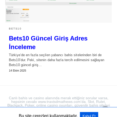
BETS10
Bets10 Güncel Giriş Adres
İnceleme
Türkiye’de en fazla seçilen yabancı bahis sitelerinden biri de
Bets10’dur. Peki, sitenin daha fazla tercih edilmesini sağlayan
Bets10 güncel giriş…
14 Ekim 2025
Canlı bahis ve casino alanında merak ettiğiniz sorular varsa,
hepsinin cevabı www.travisdmathews.com'da. Slot, Rulet,
Blackjack, Poker, online casino oyunları, güvenilir bahis siteleri
giriş ve kayıt işlemleri, Kazandıran casino siteleri listesi, para
yatırma yöntemleri Papara, Paycell ve daha bir çok konu
Bu site çerezleri kullanmaktadır.
bekliyor. © 2026 Tüm Hakları Saklıdır.
Kabul Et