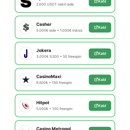
Katıl
2.000 USDT nakit iade
Casher
Katıl
5.000₺ iade + 1.000₺ risksiz
Jokera
Katıl
3.000₺ %200 + 50 freespin
CasinoMaxi
Katıl
6.500₺ + 150 freespin
Hitpot
Katıl
5.000₺ + 100 freespin
Casino Metropol