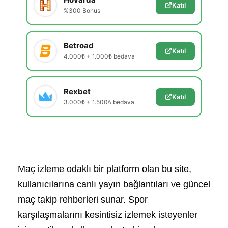
Katıl
%300 Bonus
Betroad
Katıl
4.000₺ + 1.000₺ bedava
Rexbet
Katıl
3.000₺ + 1.500₺ bedava
Maç izleme odaklı bir platform olan bu site,
kullanıcılarına canlı yayın bağlantıları ve güncel
maç takip rehberleri sunar. Spor
karşılaşmalarını kesintisiz izlemek isteyenler