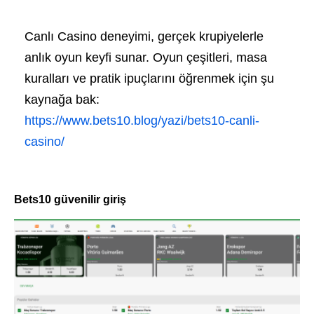
Canlı Casino deneyimi, gerçek krupiyelerle
anlık oyun keyfi sunar. Oyun çeşitleri, masa
kuralları ve pratik ipuçlarını öğrenmek için şu
kaynağa bak:
https://www.bets10.blog/yazi/bets10-canli-
casino/
Bets10 güvenilir giriş