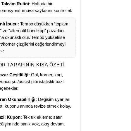
Takvim Rutini:
Haftada bir
romosyon/turnuva sayfasını kontrol et.
nlı İpucu:
Tempo düşükken “toplam
” ve “alternatif handikap” pazarları
ha okunaklı olur. Tempo yükselirse
t/korner çizgilerini değerlendirmeyi
ne.
R TARAFININ KISA ÖZETI
azar Çeşitliliği:
Gol, korner, kart,
uncu şut/assist gibi istatistik bazlı
eçenekler.
ran Okunabilirliği:
Değişim uyarıları
et; kuponu anında revize etmek kolay.
ızlı Kupon:
Tek tık ekleme; satır
eğişiminde panik yok, akış devam.