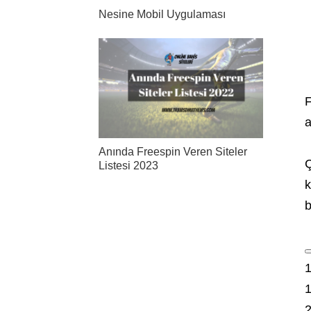
Nesine Mobil Uygulaması
F
a
Anında Freespin Veren Siteler
Ç
Listesi 2023
k
b